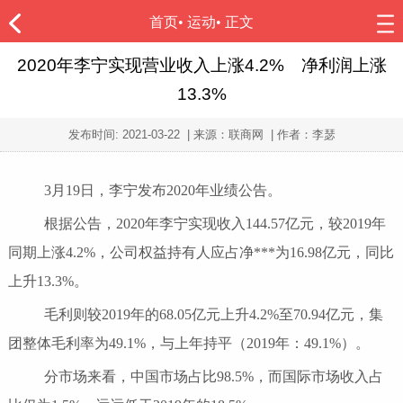
首页
•
运动
• 正文
2020年李宁实现营业收入上涨4.2% 净利润上涨
13.3%
发布时间:
2021-03-22
| 来源：联商网 | 作者：李瑟
3月19日，李宁发布2020年业绩公告。
根据公告，2020年李宁实现收入144.57亿元，较2019年
同期上涨4.2%，公司权益持有人应占净***为16.98亿元，同比
上升13.3%。
毛利则较2019年的68.05亿元上升4.2%至70.94亿元，集
团整体毛利率为49.1%，与上年持平（2019年：49.1%）。
分市场来看，中国市场占比98.5%，而国际市场收入占