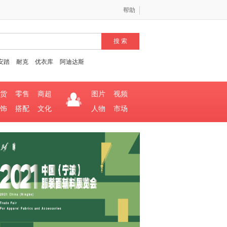
帮助
安踏
耐克
优衣库
阿迪达斯
货
零售
商超
图片
视频
饰
搭配
文化
人物
市场