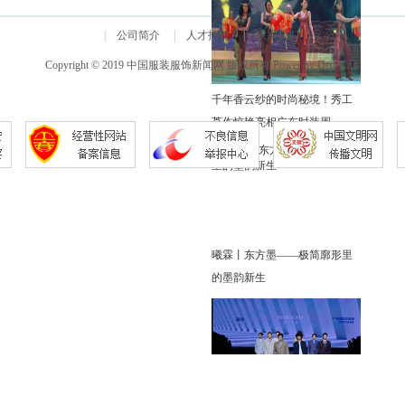
|
公司简介
|
人才招聘
|
联系我们
Copyright © 2019 中国服装服饰新闻网 版权所有 Power by DedeCms
千年香云纱的时尚秘境！秀工
莨作惊艳亮相广东时装周
曦霖丨东方墨——极简廓形里
的墨韵新生