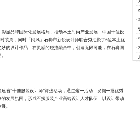
服
·
注
·
门
·
会
·
彰显品牌国际化发展格局，推动本土时尚产业发展，中国十佳设
·
届时装周，同时「闽风」石狮市新锐设计师联合秀汇聚了6位本土优
司
绝妙的设计作品，在灵感的碰撞融合中，创造无限可能，在石狮国
·
宴。
S
·
省“十佳服装设计师”评选活动，通过这一活动，发掘一批优秀
好的发展氛围，形成石狮服装产业高端设计人才队伍，以设计带动
发展。