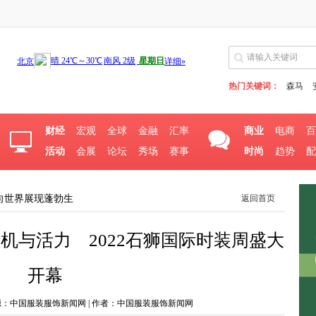
热门关键词：
森马
财经
宏观
全球
金融
汇率
商业
电商
百
活动
会展
论坛
秀场
赛事
时尚
趋势
配
向世界展现蓬勃生
返回首页
机与活力 2022石狮国际时装周盛大
开幕
 | 来源：中国服装服饰新闻网 | 作者：中国服装服饰新闻网