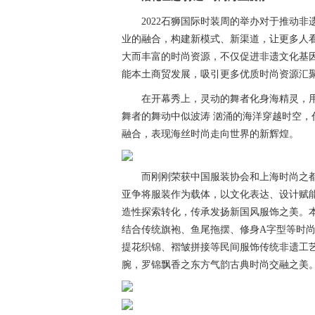
2022石狮国际时装周的举办对于推动非
业的融合，构建新模式、新渠道，让更多人
大而丰富的时尚资源，不仅促进非遗文化基
能本土商贸发展，吸引更多优质时尚资源汇
在开幕秀上，灵动的舞者化身海精灵，用
舞者的舞动中似波涛 汹涌的海洋穿越时空
融合，表现海丝时尚走向世界的新辉煌。
而刚刚荣获中国服装协会和上海时尚之都
亚争将服装作为载体，以文化表达、设计赋
造性探索转化，传承发扬新国风服饰之美。本
结合传统旗袍、鱼尾拖摆、修身A字型等时
提花织锦、褶皱拼接等民间服饰传统非遗工
腕，罗锦飘香之东方气韵古典时尚交融之美