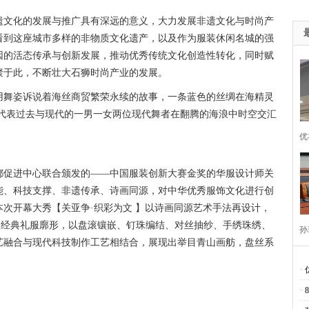
遗文化的发展与推广具有深远的意义，大力发展非遗文化与时尚产
看到这座城市多样的非物质文化遗产，以及作为服装休闲名城的强
因的活态传承与创新发展，推动优秀传统文化创造性转化，同时赋
聚于此，不断壮大石狮时尚产业的发展。
舞姿诉说着海丝商贸繁荣永续的故事，一条蓝色的丝绸在海精灵
，代表过去与现代的一男一女两位现代舞者在翻腾的海浪中时空交汇
优
促进中心联合颁发的——中国服装创新大赛金奖的华服设计师关
能、科技支撑、非遗传承、诗画同源，对中华优秀服饰文化进行创
次开幕大秀【关亚争·织彩为文 】以诗画同源艺术手法再设计，
尚经典礼服廓形，以盘滚镶嵌、钉珠编结、对丝抽纱、手绣珠绣、
孙
艺融合与现代科技制作工艺相结合，展现出举目青山画舫，盘丝系
。
任
·
·