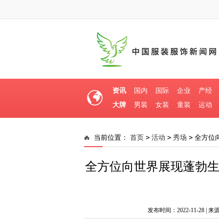
资讯
国内
国际
企业
产经
大牌
男装
女装
童装
运动
>
>
>
当前位置：
首页
活动
秀场
全方位
机与活力 2022石狮国际时装周盛大开幕
全方位向世界展现蓬勃生
发布时间：2022-11-28