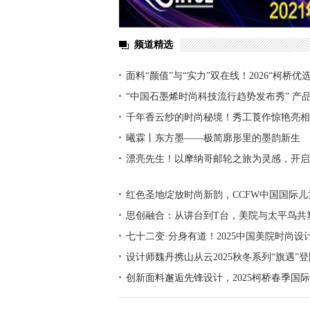
频道精选
面料“颜值”与“实力”双在线！2026“柯桥优
在柯桥火热开评
“中国石墨烯时尚科技流行趋势发布秀” 产
启！
千年香云纱的时尚秘境！秀工莨作惊艳亮相
曦霖丨东方墨——极简廓形里的墨韵新生
漂亮先生！以摩纳哥邮轮之旅为灵感，开启
式
红色圣地绽放时尚新韵，CCFW中国国际
献礼国庆!
思创融合：从讲台到T台，美院与太平鸟共
七十二变·分身有道！2025中国美院时尚
幕时装秀
设计师魏丹携山从云2025秋冬系列“旗遇”
创新面料邂逅先锋设计，2025柯桥春季国
中秀精彩绽放