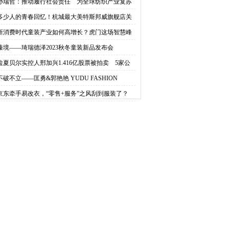
装服饰展圆满落幕
孙瑞哲：推动履行社会责任 为全球纺织产业复苏
入正能量
多少人的青春回忆！杭城最大美特斯邦威旗舰店关
？回应来了
新消费时代童装产业如何高增长？虎门这场智慧峰
给出更多新思路
臻境——琦瑞德泽2023秋冬童装新品发布会
拉夏贝尔实控人邢加兴1.416亿股票被拍卖 5家公
出手
不破不立——匡勇&郭艳艳 YUDU FASHION
HOW 2022
京东牵手易改衣，“零售+服务”之风刮到服装了？