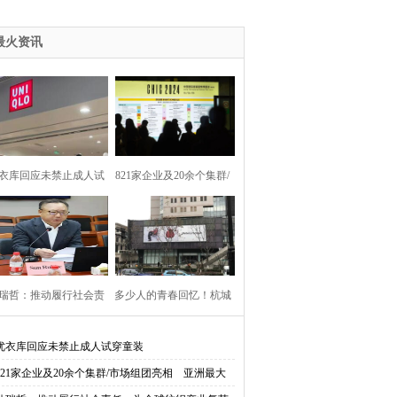
装了？
最火资讯
衣库回应未禁止成人试
821家企业及20余个集群/
穿童装
市场组团亮相 亚洲最大
服装服饰展圆满落幕
瑞哲：推动履行社会责
多少人的青春回忆！杭城
 为全球纺织产业复苏
最大美特斯邦威旗舰店关
优衣库回应未禁止成人试穿童装
821家企业及20余个集群/市场组团亮相 亚洲最大
注入正能量
门？回应来了