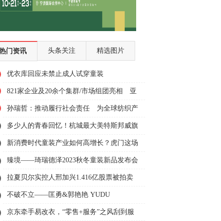
头条关注
精选图片
热门资讯
优衣库回应未禁止成人试穿童装
821家企业及20余个集群/市场组团亮相 亚
洲最大服装服饰展圆满落幕
孙瑞哲：推动履行社会责任 为全球纺织产
业复苏注入正能量
多少人的青春回忆！杭城最大美特斯邦威旗
舰店关门？回应来了
新消费时代童装产业如何高增长？虎门这场
智慧峰会给出更多新思路
臻境——琦瑞德泽2023秋冬童装新品发布会
拉夏贝尔实控人邢加兴1.416亿股票被拍卖
5家公司出手
不破不立——匡勇&郭艳艳 YUDU
FASHION SHOW 2022
京东牵手易改衣，“零售+服务”之风刮到服